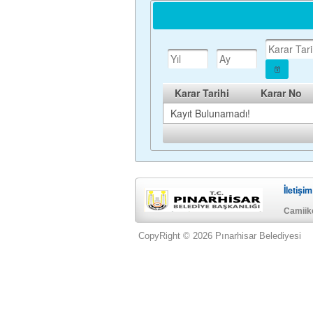
Karar Tarihi
Karar No
Kayıt Bulunamadı!
İletişim
Camiike
CopyRight © 2026 Pınarhisar Belediyesi