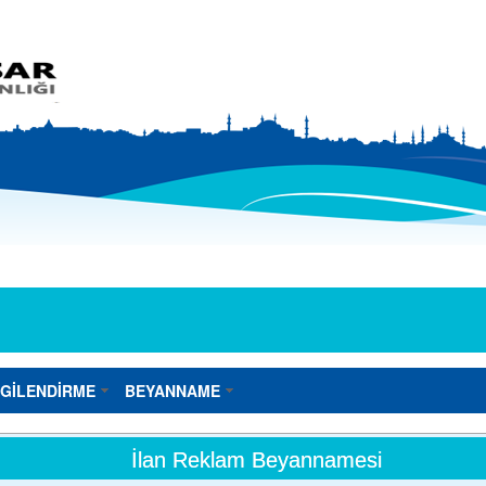
LGİLENDİRME
BEYANNAME
İlan Reklam Beyannamesi