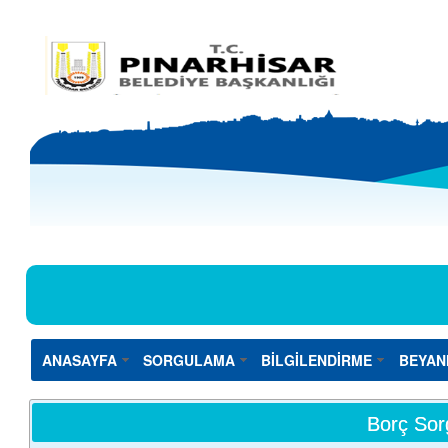
ANASAYFA
SORGULAMA
BİLGİLENDİRME
BEYAN
Borç Sor