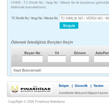
UYARI : T.C Kimlik No / Vergi No / Mersis No ile borçlarınızı görüntü
bildirimde bulunabilirsiniz.
TC Kimlik No / Vergi No / Mersis No
Sorgula
Ödemek İstediğiniz Borçları Seçin
Beyan No
Yıl
Dönem
Ada/Par
Kayıt Bulunamadı!
İletişim
Güvenlik
Yardım
|
|
Camiikebir Mah.erol Olgaçlı Cad.no:
CopyRight © 2026 Pınarhisar Belediyesi