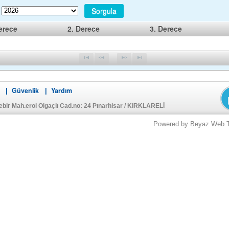
Sorgula
erece
2. Derece
3. Derece
Güvenlik
Yardım
|
|
bir Mah.erol Olgaçlı Cad.no: 24 Pınarhisar / KIRKLARELİ
Powered by Beyaz Web Tek